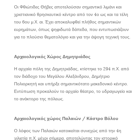
Οι Φθιώτιδες Θήβες αποτελούσαν σημαντικό λιμάνι και
χριστιανικό θρησκευτικό κέντρο από τον 4ο ως και τα τέλη
του 6ου μ.Χ. αι. Έχει αποκαλυφθεί πλήθος σημαντικών
ευρημάτων, όπως ψηφιδωτά δάπεδα, που εντυπωσιάζουν
για το πλούσιο θεματολόγιο και για την άψογη τεχνική τους.
Αρχαιολογικός Χώρος Δημητριάδος
Η αρχαία πόλη της Δημητριάδας, κτίστηκε το 294 π.Χ. από
τον διάδοχο του Μεγάλου Αλεξάνδρου, Δημήτριο
Πολιορκητή και υπήρξε σημαντικότατο μακεδονικό κέντρο.
Εντύπωση προκαλούν το αρχαίο θέατρο, το υδραγωγείο και
το ανάκτορο της πόλεως.
Αρχαιολογικός χώρος Παλαιών / Κάστρο Βόλου
Ο λόφος των Παλαιών κατοικείται συνεχώς από την 4η
χιλιετία π.Χ. μέχρι σήμερα, αποτελώντας τον ιστορικό