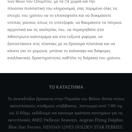
των θεών του Ολύμπου, με τα 24 χωριά και την
πλούσια πολιτιστική του κληρονομιά, σας περιμένει όλες τις
εποχές του χρόνου να το επισκεφτείτε και να δοκιμάσετε
ντόπιες γεύσεις όπως το σπετζοφάι, να θαυμάσετε τα πέτρινα
αρχοντικά και τις εκκλησίες του, να περιηγηθείτε στα
λιθόστρωτα καλντερίμια και στα τοξωτά γεφύρια, να
ξαποστάσετε στις πλατείες με τα δροσερά πλατάνια και να
κάνετε σκι το χειμώνα, μπάνια το καλοκαίρι και διάφορες
εναλλακτικές δραστηριότητες καθ’όλη τη διάρκεια του χρόνου.
ΤΟ ΚΑΤΑΣΤΗΜΑ
Το itravelvolos βρίσκεται στην Παραλία του Βόλου δίπλα στους
ακτοπλοϊκούς σταθμούς επιβίβασης, λειτουργεί από 7:00 πμ
ως 11:00μμ, εκδίδουμε και κανουμε κράτηση εισιτηρίων για τις
ακτοπλοϊκές ΑΝΕΣ Ηellenic Seaways, Aegean Flying Dolphin,
Blue Star Ferries, MINOAN LINES GOLDEN STAR FERRIES,