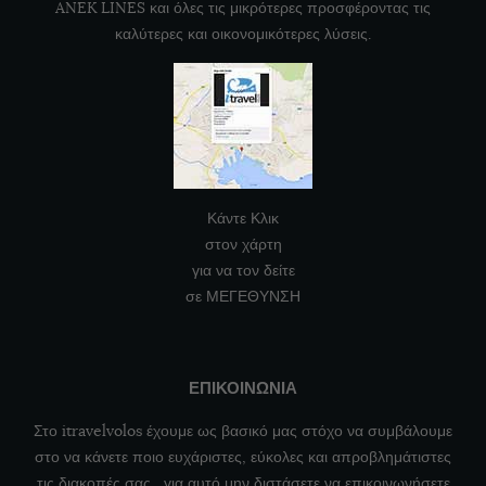
ANEK LINES και όλες τις μικρότερες προσφέροντας τις
καλύτερες και οικονομικότερες λύσεις.
Κάντε Κλικ
στον χάρτη
για να τον δείτε
σε ΜΕΓΕΘΥΝΣΗ
ΕΠΙΚΟΙΝΩΝΙΑ
Στο itravelvolos έχουμε ως βασικό μας στόχο να συμβάλουμε
στο να κάνετε ποιο ευχάριστες, εύκολες και απροβλημάτιστες
τις διακοπές σας , για αυτό μην διστάσετε να επικοινωνήσετε