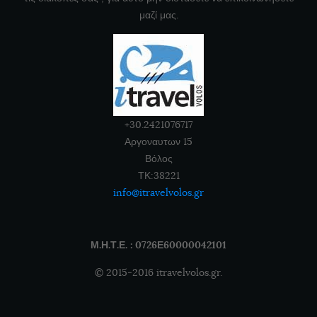
μαζί μας.
+30.2421076717
Αργοναυτων 15
Βόλος
ΤΚ:38221
info@itravelvolos.gr
Μ.Η.Τ.Ε. : 0726Ε60000042101
© 2015-2016 itravelvolos.gr.