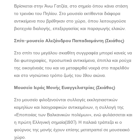
Βρίσκεται στην Άνω Γατζέα, στο σημείο όπου κάνει στάση
το τρενάκι του Πηλίου. Στο μουσείο εκτίθενται διάφορα
αντικείμενα που βρέθηκαν στο χώρο, όπου λειτουργούσε
βιοτεχνία διαλογής, επεξεργασίας και παραγωγής ελαιών.
Σπίτι-μουσείο Αλεξάνδρου Παπαδιαμάντη (Σκιάθος)
Στο σπίτι του μεγάλου σκιαθίτη συγγραφέα μπορεί κανείς να
δει φωτογραφίες, προσωπικά αντικείμενα, έπιπλα και ρούχα
της οικογένειάς του και να μεταφερθεί νοερά στο παρελθόν
και στο νησιώτικο τρόπο ζωής του 19ου αιώνα.
Μουσείο Ιεράς Μονής Ευαγγελιστρίας (Σκιάθος)
Στο μουσείο φιλοξενούνται συλλογές εκκλησιαστικών
κειμηλίων και λαογραφικών αντικειμένων, η συλλογή της
«Εποποιίας των Βαλκανικών πολέμων», ενώ φυλάσσεται και
η πρώτη Ελληνική σημαία(1807). Η παλαιά τράπεζα κι ο
φούρνος της μονής έχουν επίσης μετατραπεί σε μουσειακό
χώρο.