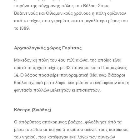
πυρήνα της σύγχρονης πόλης του Βόλου. Στους
Βυζαντινούς και Οθωμανικούς χρόνους η πόλη ορίζονταν
από το τείχος που γκρεμίστηκε στο μεγαλύτερο μέρος του
το 1889.
Αρχαιολογικός χώρος Γορίτσας
Μακεδονική πόλη του 4ου π.Χ. αιώνα, της οποίας είναι
ορατό το αρχαίο τείχος με 33 πύργους και ο Προμαχώνας
14. Ο λόφος προσφέρει πανοραματική θέα, ενώ διάφοροι
θρύλοι σχετικά με το λόφο, κεντρίζουν το ενδιαφέρον και τη
φαντασία πολλών μελετητών κι επισκεπτών.
Κάστρο (Σκιάθος)
Ο απόρθητος απόκρημνος βράχος, φιλοξένησε από τα
μέσα του 14ου αι. και για 5 περίπου αιώνες τους κατοίκους
του νησιού, που κατέφυγαν εκεί λόγω των συνεχών